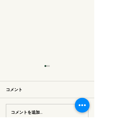
コメント
男女別の清潔なトイレ
コメントを追加…
由布岳を望める
ケーション