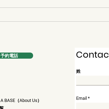
由布岳を望める絶好のロケー
シャ
ション
り）
Contac
予約電話
姓
Email
A BASE（About Us）
覧