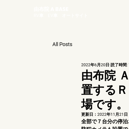
由布院 A BASE
RV車 EV車 オートサイト
All Posts
2022年6月20日
読了時間: 
由布院 
置するＲ
場です。
更新日：
2022年11月21日
全部で７台分の停泊