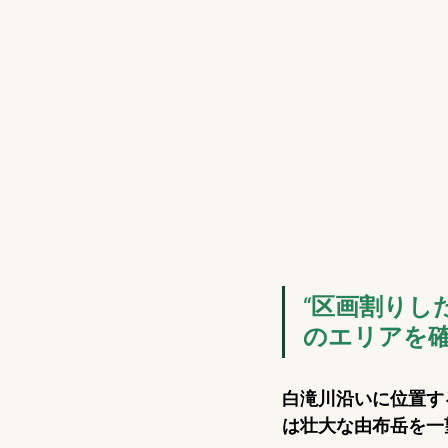
“区画割りし
のエリアを
白滝川沿いに位置す
は壮大な由布岳を一