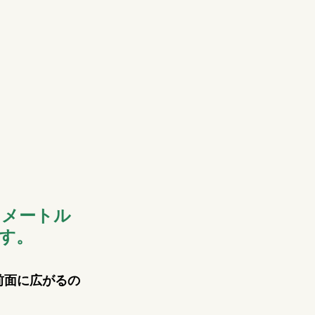
４メートル
す。
前面に広がるの