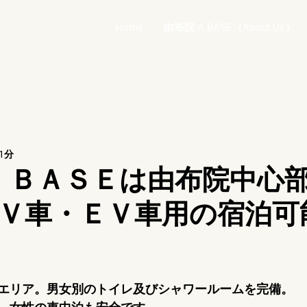
Home
由布院 A BASE（About Us）
1分
Ａ ＢＡＳＥは由布院中心
Ｖ車・ＥＶ車用の宿泊可
エリア。男女別のトイレ及びシャワールームを完備。