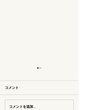
コメント
男女別の清潔なトイレ
コメントを追加…
由布岳を望める