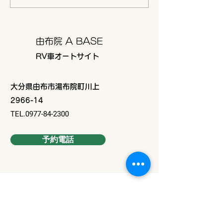
ケーション
由布院 A BASE
RV車オートサイト
大分県由布市湯布院町川上
2966-14
TEL.0977-84-2300
予約電話
Contact Us
姓