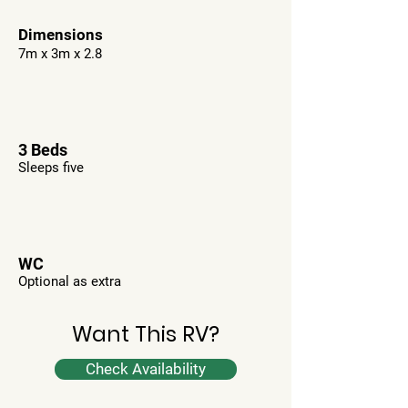
Dimensions
7m x 3m x 2.8
3 Beds
Sleeps five
WC
Optional as extra
Want This RV?
Check Availability